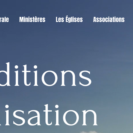
rale
Ministères
Les Églises
Associations
itions
lisation