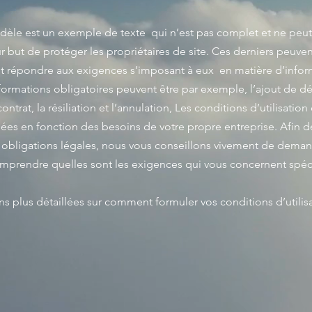
odèle est un exemple de texte qui n’est pas complet et ne peut 
r but de protéger les propriétaires de site. Ces derniers peuvent
t répondre aux exigences s’imposant à eux en matière d’inform
formations obligatoires peuvent être par exemple, l’ajout de dé
 contrat, la résiliation et l’annulation, Les conditions d’utilisat
mulées en fonction des besoins de votre propre entreprise. Afin 
obligations légales, nous vous conseillons vivement de deman
omprendre quelles sont les exigences qui vous concernent spé
s plus détaillées sur comment formuler vos conditions d’utilisa