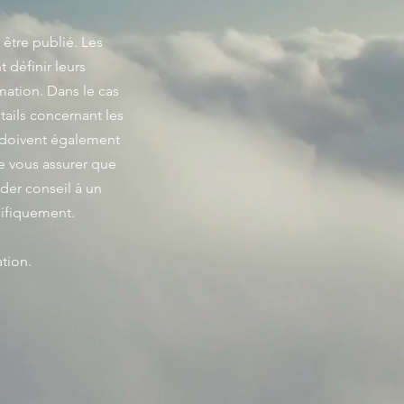
être publié. Les
 définir leurs
ation. Dans le cas
tails concernant les
ion doivent également
de vous assurer que
der conseil à un
cifiquement.
tion.