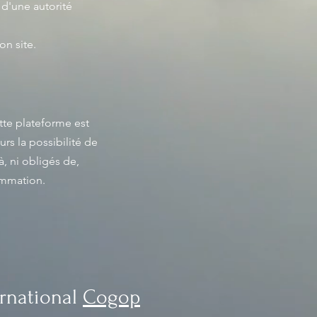
 d'une autorité
n site.
tte plateforme est
urs la possibilité de
, ni obligés de,
ommation.
ernational
Cogop