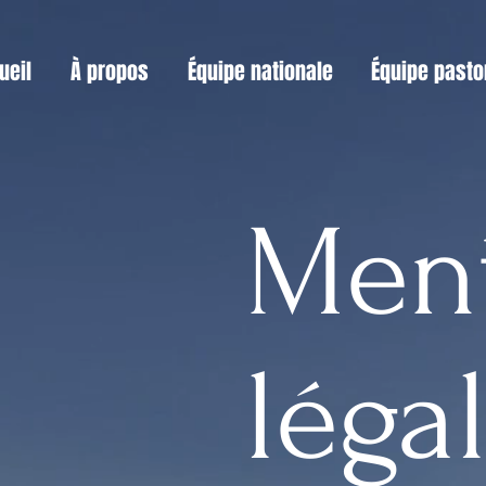
ueil
À propos
Équipe nationale
Équipe pasto
Men
léga