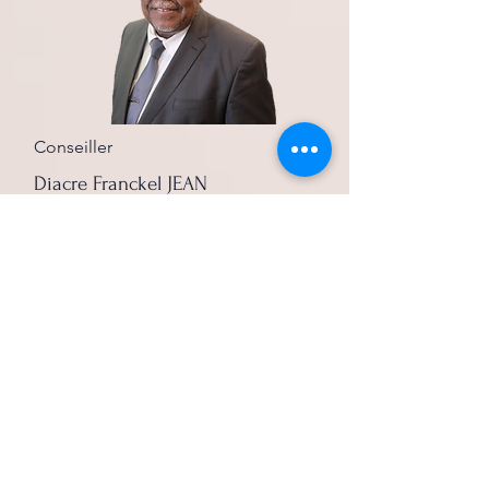
Conseiller
Diacre Franckel JEAN
jfranckel@aol.com