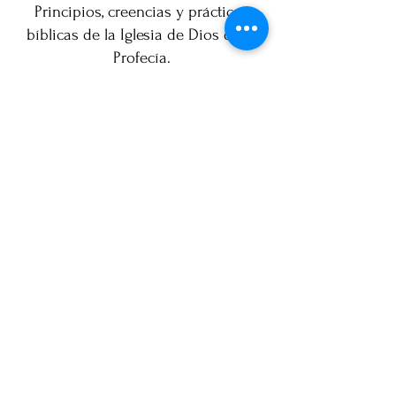
Principios, creencias y prácticas
bíblicas de la Iglesia de Dios de la
Profecía.
DESCARGAR
Plus d'informations sur le compte
international
Cogop
Mentions légales
Politique en matière de cookies
Politique de confidentialité
Conditions d'utilisation
© 2023 par Marketing Inc.
Créé avec
Wix.com