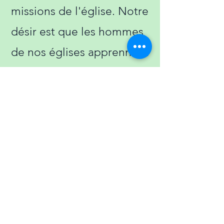
missions de l'église. Notre
désir est que les hommes
de nos églises apprennent
à se connecter, à grandir, à
partager et à servir.
Plus d'informations sur le compte
international
Cogop
Mentions légales
Politique en matière de cookies
Politique de confidentialité
Conditions d'utilisation